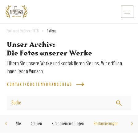
Ferdinand Stuflesser 1875
>
Gallery
Unser Archiv:
Die Fotos unserer Werke
Filtern Sie unsere Werke und kontaktieren Sie uns. Wir erfüllen
Ihnen jeden Wunsch.
KONTAKT/KOSTENVORANSCHLAG
Alle
Statuen
Kircheneinrichtungen
Restaurierungen
Monum