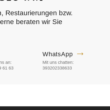
n, Restaurierungen bzw.
rne beraten wir Sie
WhatsApp
ns an:
Mit uns chatten:
9 61 63
393202338633