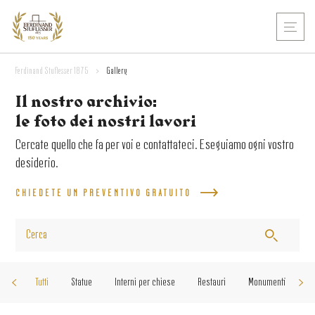
Ferdinand Stuflesser 1875
>
Gallery
Il nostro archivio:
le foto dei nostri lavori
Cercate quello che fa per voi e contattateci. Eseguiamo ogni vostro
desiderio.
CHIEDETE UN PREVENTIVO GRATUITO
Tutti
Statue
Interni per chiese
Restauri
Monumenti
Ri