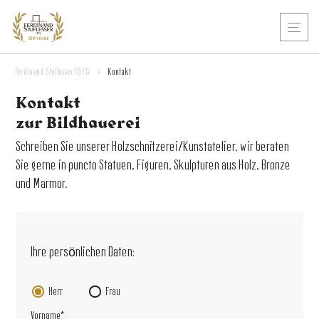
Ferdinand Stuflesser 1875
>
Kontakt
Kontakt
zur Bildhauerei
Schreiben Sie unserer Holzschnitzerei/Kunstatelier, wir beraten
Sie gerne in puncto Statuen, Figuren, Skulpturen aus Holz, Bronze
und Marmor.
Bitte lasse dieses Feld leer.
Ihre persönlichen Daten:
Herr
Frau
Vorname*