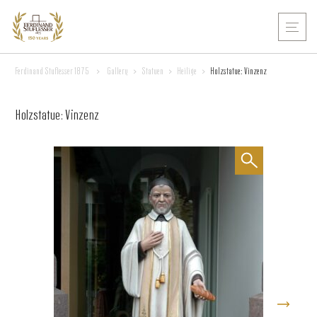
Ferdinand Stuflesser 1875
>
Gallery
>
Statuen
>
Heilige
>
Holzstatue: Vinzenz
Holzstatue: Vinzenz