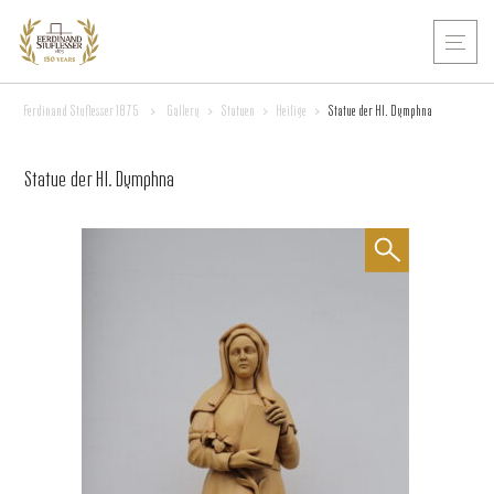
Ferdinand Stuflesser 1875
>
Gallery
>
Statuen
>
Heilige
>
Statue der Hl. Dymphna
Statue der Hl. Dymphna