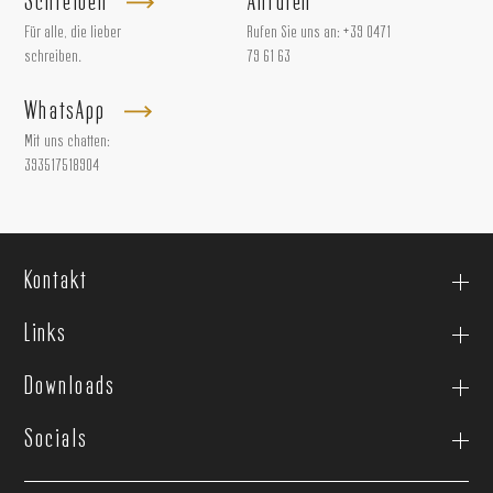
Schreiben
Anrufen
Für alle, die lieber
Rufen Sie uns an:
+39 0471
schreiben.
79 61 63
WhatsApp
Mit uns chatten:
393517518904
Kontakt
Links
Downloads
Socials