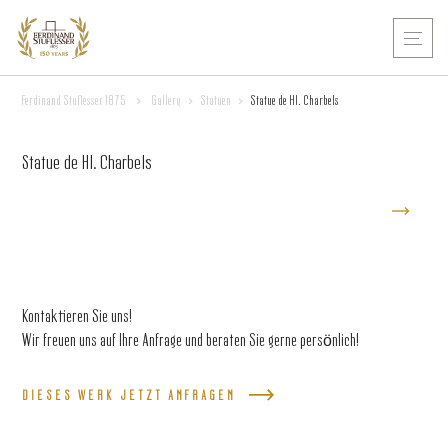
Ferdinand Stuflesser 1875
>
Gallery
>
Statuen
>
Statue de Hl. Charbels
Statue de Hl. Charbels
Kontaktieren Sie uns!
Wir freuen uns auf Ihre Anfrage und beraten Sie gerne persönlich!
DIESES WERK JETZT ANFRAGEN