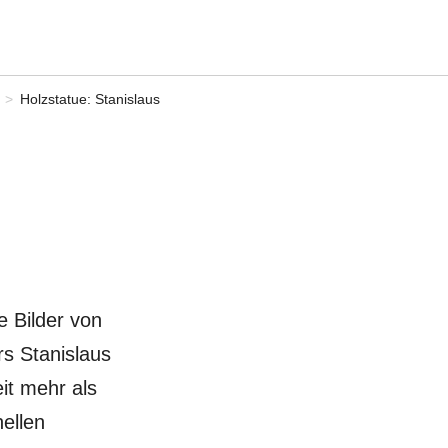
>
Holzstatue: Stanislaus
e Bilder von
rs Stanislaus
it mehr als
nellen