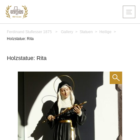
Ferdinand Stuflesser 1875
>
Gallery
>
Statuen
>
Heilige
>
Holzstatue: Rita
Holzstatue: Rita