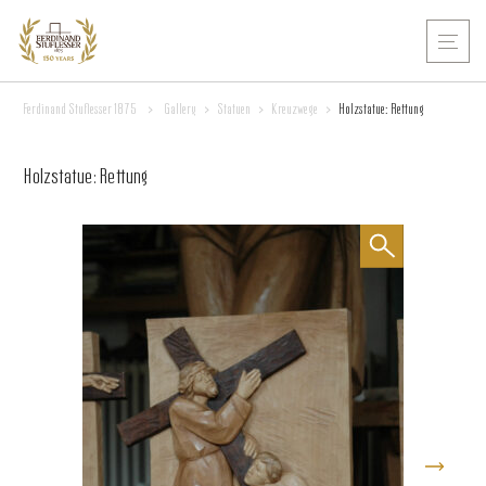
Ferdinand Stuflesser 1875
>
Gallery
>
Statuen
>
Kreuzwege
>
Holzstatue: Rettung
Holzstatue: Rettung