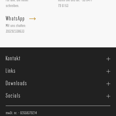
Für alle, die lieber
Rufen Sie uns an:
+39 0471
schreiben.
79 61 63
WhatsApp
Mit uns chatten:
393202338633
Kontakt
Links
Downloads
Socials
mwSt. nr. - 02658370214