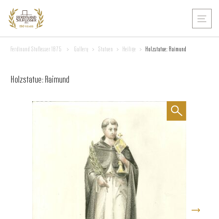
Ferdinand Stuflesser 1875
>
Gallery
>
Statuen
>
Heilige
>
Holzstatue: Raimund
Holzstatue: Raimund