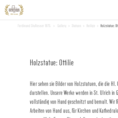
Ferdinand Stuflesser 1875
>
Gallery
>
Statuen
>
Heilige
>
Holzstatue: Ott
Holzstatue: Ottilie
Hier sehen sie Bilder von Holzstatuen, die die Hl. O
darstellen. Unsere Werke werden in St. Ulrich in
vollständig von Hand geschnitzt und bemalt. Wir f
Arbeiten von Hand aus, für Kirchen und Kathedral