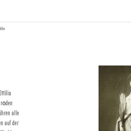
ilie
ttilia
 Gröden
ühren alle
en auf der