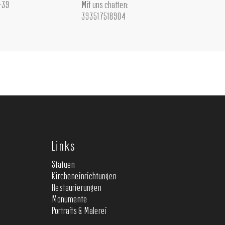
+39
Mit uns chatten:
393517518904
Links
Statuen
Kircheneinrichtungen
Restaurierungen
Monumente
Portraits & Malerei