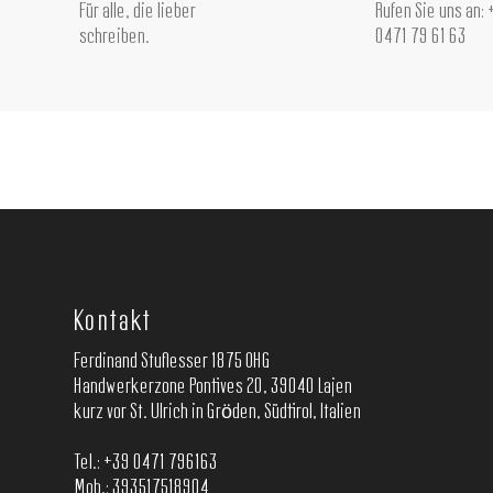
Für alle, die lieber
Rufen Sie uns an:
schreiben.
0471 79 61 63
Kontakt
Ferdinand Stuflesser 1875 OHG
Handwerkerzone Pontives 20, 39040 Lajen
kurz vor St. Ulrich in Gröden, Südtirol, Italien
Tel.:
+39 0471 796163
Mob.:
393517518904