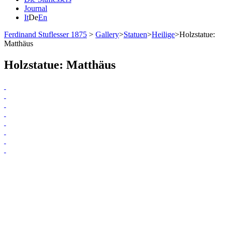
Journal
It
De
En
Ferdinand Stuflesser 1875
>
Gallery
>
Statuen
>
Heilige
>
Holzstatue:
Matthäus
Holzstatue: Matthäus