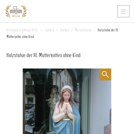
Ferdinand Stuflesser 1875
>
Gallery
>
Statuen
>
Marienfiguren
>
Holzstatue der Hl.
Muttergottes ohne Kind
Holzstatue der Hl. Muttergottes ohne Kind