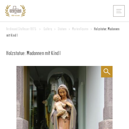
Ferdinand Stuflesser 1875
>
Gallery
>
Statuen
>
Marienfiguren
>
Holzstatue: Madonnen
mit Kind I
Holzstatue: Madonnen mit Kind I