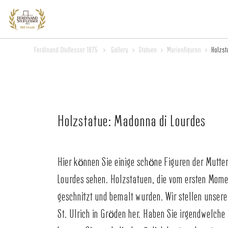
Ferdinand Stuflesser 1875
>
Gallery
>
Statuen
>
Marienfiguren
>
Holzst
Holzstatue: Madonna di Lourdes
Hier können Sie einige schöne Figuren der Mutter
Lourdes sehen. Holzstatuen, die vom ersten Mom
geschnitzt und bemalt wurden. Wir stellen unsere
St. Ulrich in Gröden her. Haben Sie irgendwelche