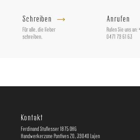
Schreiben
Anrufen
Für alle, die lieber
Rufen Sie uns an:
schreiben.
0471 79 61 63
Kontakt
Ferdinand Stuflesser 1875 OHG
Handwerkerzone Pontives 20, 39040 Lajen