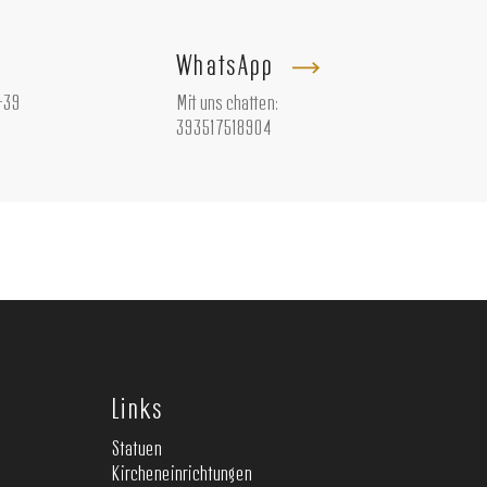
WhatsApp
+39
Mit uns chatten:
393517518904
Links
Statuen
Kircheneinrichtungen