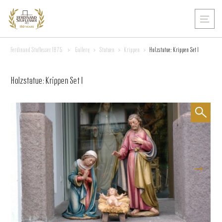
Ferdinand Stuflesser 1875
>
Gallery
>
Statuen
>
Krippen
>
Holzstatue: Krippen Set I
Holzstatue: Krippen Set I