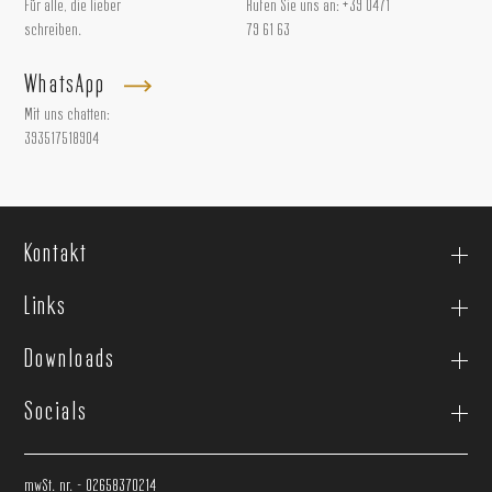
Für alle, die lieber
Rufen Sie uns an:
+39 0471
schreiben.
79 61 63
WhatsApp
Mit uns chatten:
393517518904
Kontakt
Links
Downloads
Socials
mwSt. nr. - 02658370214