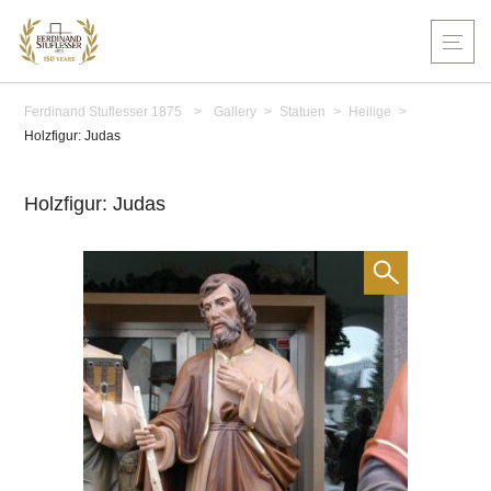
Ferdinand Stuflesser 1875
>
Gallery
>
Statuen
>
Heilige
>
Holzfigur: Judas
Holzfigur: Judas