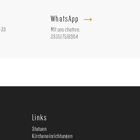
WhatsApp
+39
Mit uns chatten:
393517518904
Links
Statuen
Kircheneinrichtungen