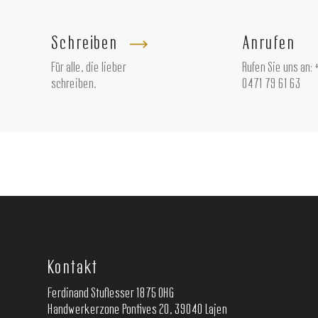
Schreiben
Anrufen
Für alle, die lieber
Rufen Sie uns an:
schreiben.
0471 79 61 63
Kontakt
Ferdinand Stuflesser 1875 OHG
Handwerkerzone Pontives 20, 39040 Lajen