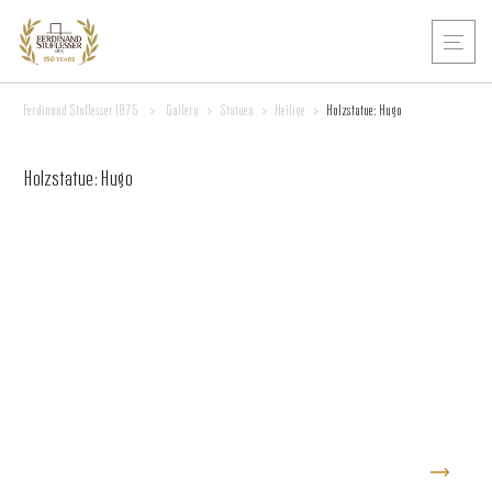
Ferdinand Stuflesser 1875
>
Gallery
>
Statuen
>
Heilige
>
Holzstatue: Hugo
Holzstatue: Hugo