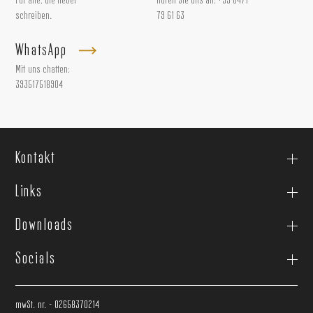
Für alle, die lieber
Rufen Sie uns an:
+39 0471
schreiben.
79 61 63
WhatsApp
Mit uns chatten:
393517518904
Kontakt
Links
Downloads
Socials
mwSt. nr. - 02658370214