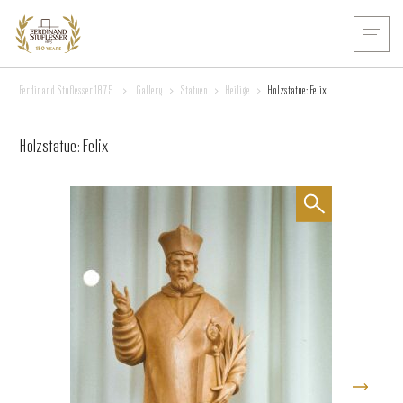
Ferdinand Stuflesser 1875
>
Gallery
>
Statuen
>
Heilige
>
Holzstatue: Felix
Holzstatue: Felix