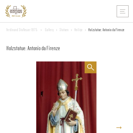
Ferdinand Stuflesser 1875
>
Gallery
>
Statuen
>
Heilige
>
Holzstatue: Antonio da Firenze
Holzstatue: Antonio da Firenze