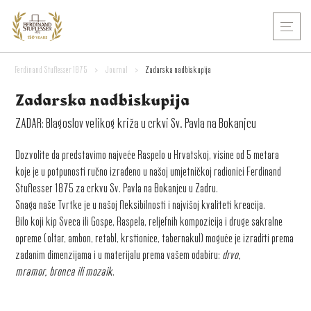
Ferdinand Stuflesser 1875
>
Journal
>
Zadarska nadbiskupija
Zadarska nadbiskupija
ZADAR: Blagoslov velikog križa u crkvi Sv. Pavla na Bokanjcu
Dozvolite da predstavimo najveće Raspelo u Hrvatskoj, visine od 5 metara
koje je u potpunosti ručno izrađeno u našoj umjetničkoj radionici Ferdinand
Stuflesser 1875 za crkvu Sv. Pavla na Bokanjcu u Zadru.
Snaga naše Tvrtke je u našoj fleksibilnosti i najvišoj kvaliteti kreacija.
Bilo koji kip Sveca ili Gospe, Raspela, reljefnih kompozicija i druge sakralne
opreme (oltar, ambon, retabl, krstionice, tabernakul) moguće je izraditi prema
zadanim dimenzijama i u materijalu prema vašem odabiru:
drvo,
mramor, bronca ili mozaik
.