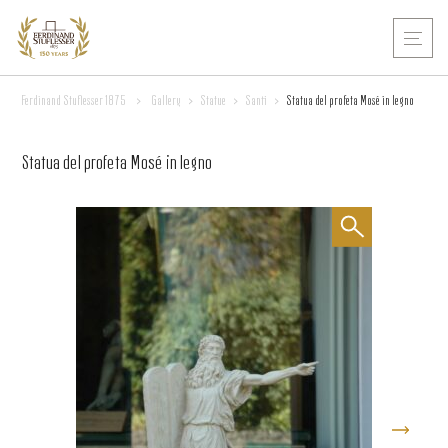
Ferdinand Stuflesser 1875
>
Gallery
>
Statue
>
Santi
>
Statua del profeta Mosé in legno
Statua del profeta Mosé in legno