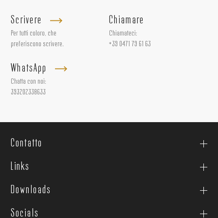
Scrivere
Chiamare
Per tutti coloro, che
Chiamateci:
preferiscono scrivere.
+39 0471 79 61 63
WhatsApp
Chatta con noi:
393202338633
Contatto
Links
Downloads
Socials