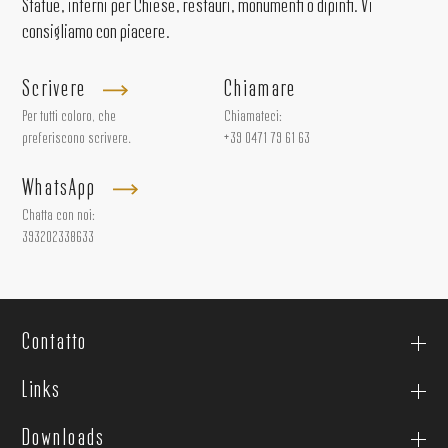
Statue, interni per Chiese, restauri, monumenti o dipinti. Vi
consigliamo con piacere.
Scrivere
Chiamare
Per tutti coloro, che
Chiamateci:
preferiscono scrivere.
+39 0471 79 61 63
WhatsApp
Chatta con noi:
393202338633
Contatto
Links
Downloads