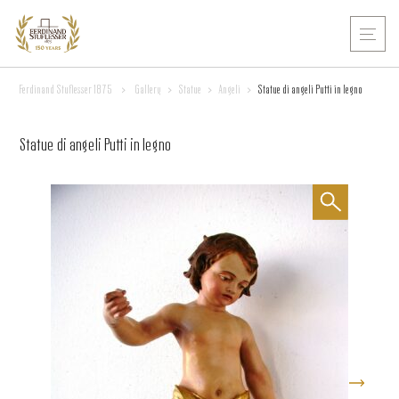
Ferdinand Stuflesser 1875
>
Gallery
>
Statue
>
Angeli
>
Statue di angeli Putti in legno
Statue di angeli Putti in legno